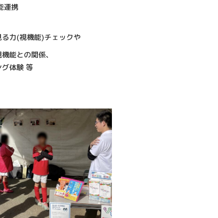
能連携
る力(視機能)チェックや
視機能との関係、
グ体験 等
。