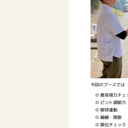
今回のブースでは
◎ 簡易視力チェ
◎ ピント調節力
◎ 眼球運動
◎ 輻輳・開散
◎ 眼位チェック