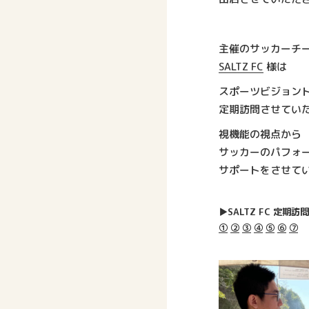
主催のサッカーチ
SALTZ FC
様は
スポーツビジョン
定期訪問させてい
視機能の視点から
サッカーのパフォ
サポートをさせて
▶︎SALTZ FC 定期
①
②
③
④
⑤
⑥
⑦