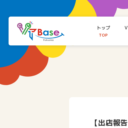
トップ
V
TOP
【出店報告